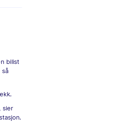
n bilist
n så
dekk.
 sier
stasjon.