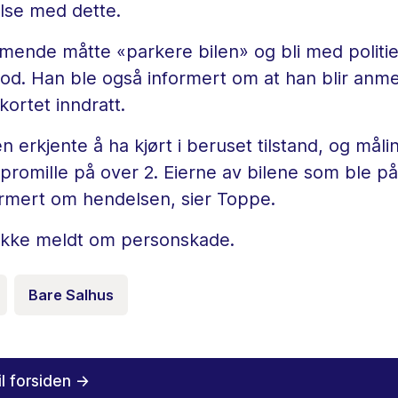
lse med dette.
nde måtte «parkere bilen» og bli med politiet
od. Han ble også informert om at han blir anme
kortet inndratt.
en erkjente å ha kjørt i beruset tilstand, og måli
 promille på over 2. Eierne av bilene som ble på
formert om hendelsen, sier Toppe.
 ikke meldt om personskade.
Bare Salhus
il forsiden ->