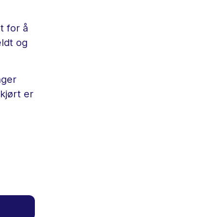
 for å
ldt og
nger
kjørt er