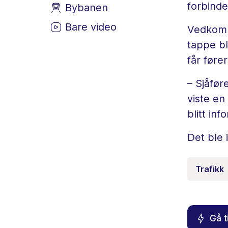
forbinde
Bybanen
Bare video
Vedkomme
tappe bl
får fører
– Sjåfør
viste en
blitt in
Det ble
Trafikk
Gå t