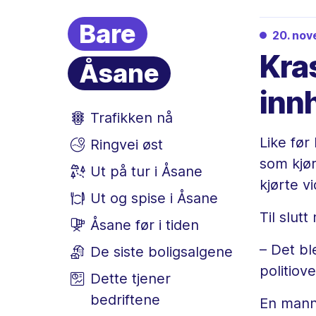
Bare
20. no
Kras
Åsane
innh
Trafikken nå
Like før
Ringvei øst
som kjør
Ut på tur i Åsane
kjørte v
Ut og spise i Åsane
Til slut
Åsane før i tiden
– Det bl
De siste boligsalgene
politiov
Dette tjener
bedriftene
En mann 