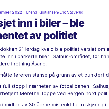
vember 2022
- Erlend Kristiansen/Erik Støverud
jet inn i biler – ble
entet av politiet
 klokken 21 lørdag kveld ble politiet varslet om e
te inn i parkerte biler i Salhus-området, før ha
idere i retning Åsane.
t måtte føreren stanse på grunn av et punktert 
e full stopp i nærheten av fotballbanen i Salhus,
erbetjent Merethe Toppe ved Bergen nord politi
i midten av 30-årene mistenkt for ruskjøring i