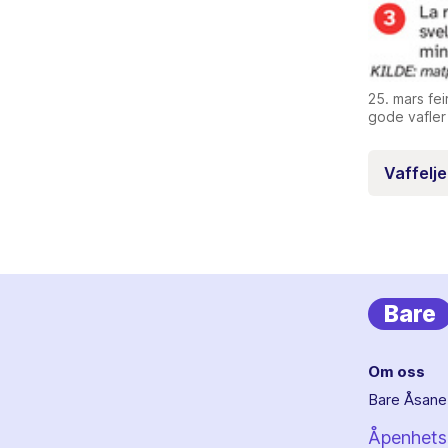
25. mars fe
gode vafler 
Vaffelje
Bare
Om oss
Bare Åsane 
Åpenhets