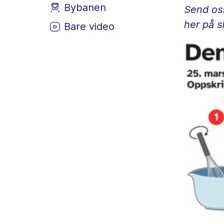
Bybanen
Send oss
her på s
Bare video