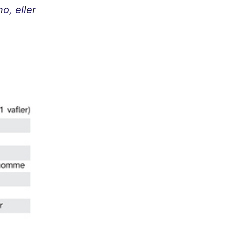
no
, eller