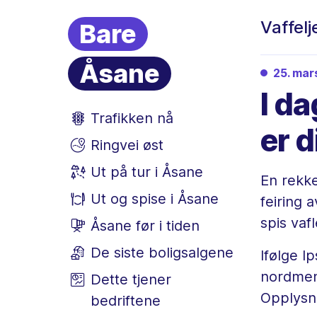
Vaffelj
Bare
Åsane
25. ma
I da
Trafikken nå
er d
Ringvei øst
Ut på tur i Åsane
En rekke
Ut og spise i Åsane
feiring 
spis vafl
Åsane før i tiden
De siste boligsalgene
Ifølge I
nordmenn
Dette tjener
Opplysni
bedriftene