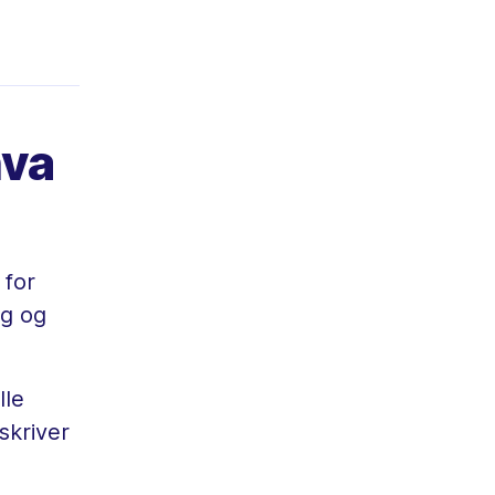
hva
 for
ag og
lle
skriver