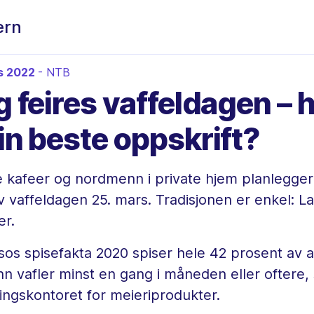
ern
rs 2022
- NTB
g feires vaffeldagen – 
in beste oppskrift?
 kafeer og nordmenn i private hjem planlegger
av vaffeldagen 25. mars. Tradisjonen er enkel: L
er.
psos spisefakta 2020 spiser hele 42 prosent av a
 vafler minst en gang i måneden eller oftere, 
ngskontoret for meieriprodukter.