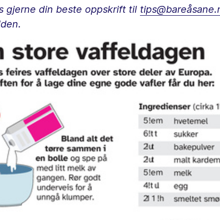
 gjerne din beste oppskrift til
tips@bareåsane.
iden.